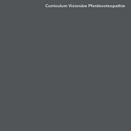
Zum
Curriculum Visionäre Pferdeosteopathie
Inhalt
springen