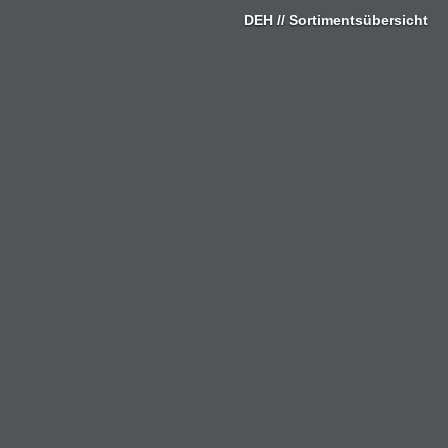
Zum
DEH // Sortimentsübersicht
Inhalt
springen