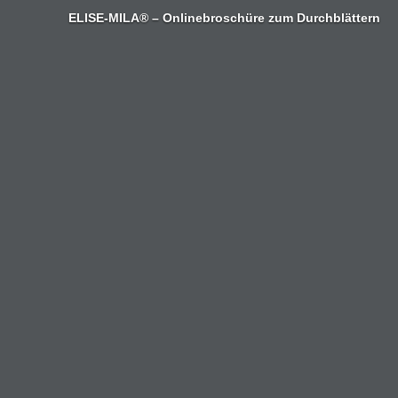
Zum
ELISE-MILA® – Onlinebroschüre zum Durchblättern
Inhalt
springen