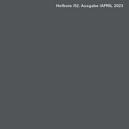
Zum
Hofbote /52. Ausgabe /APRIL 2023
Inhalt
springen