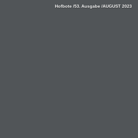
Zum
Hofbote /53. Ausgabe /AUGUST 2023
Inhalt
springen