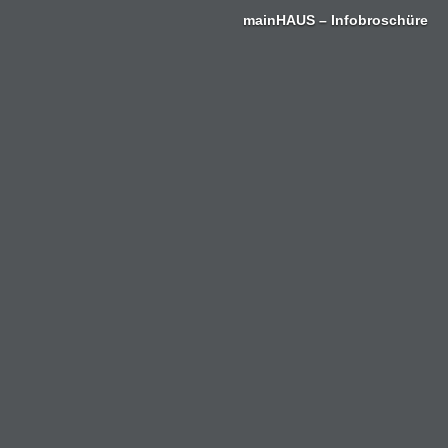
Zum
mainHAUS – Infobroschüre
Inhalt
springen