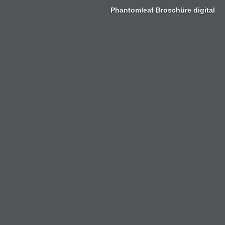
Zum
Phantomleaf Broschüre digital
Inhalt
springen