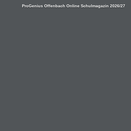
Zum
ProGenius Offenbach Online Schulmagazin 2026/27
Inhalt
springen