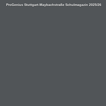
Zum
ProGenius Stuttgart-Maybachstraße Schulmagazin 2025/26
Inhalt
springen