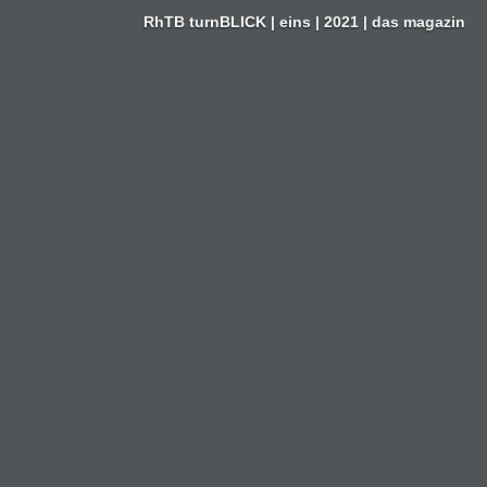
Zum
RhTB turnBLICK | eins | 2021 | das magazin
Inhalt
springen