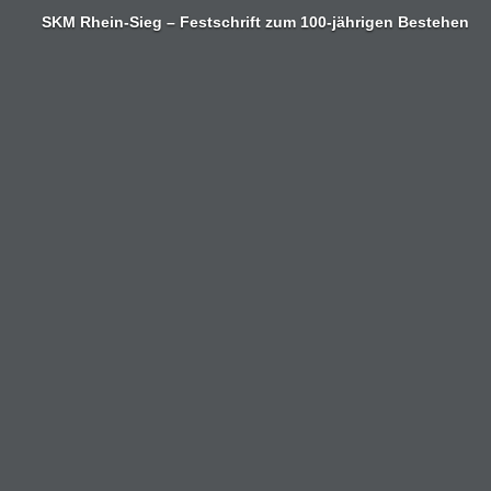
Zum
SKM Rhein-Sieg – Festschrift zum 100-jährigen Bestehen
Inhalt
springen